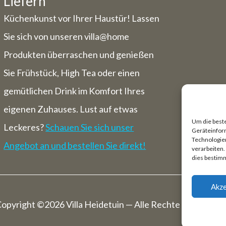
Liefern
Küchenkunst vor Ihrer Haustür! Lassen
Sie sich von unseren villa@home
Produkten überraschen und genießen
Sie Frühstück, High Tea oder einen
gemütlichen Drink im Komfort Ihres
eigenen Zuhauses. Lust auf etwas
Um die best
Leckeres?
Schauen Sie sich unser
Geräteinfor
Technologien
Angebot an und bestellen Sie direkt!
verarbeiten
dies bestim
Akze
opyright ©2026 Villa Heidetuin — Alle Rechte Vorbehalt