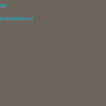
gust haben
7004
.
villaheidetuin.nl