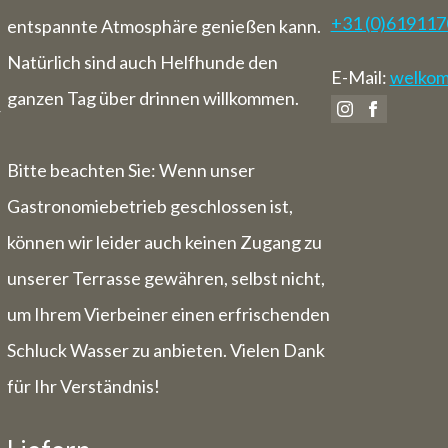
 vom 3. August bis einschließlich 9. Au
+31 (0)61911
entspannte Atmosphäre genießen kann.
wir auch für Übernachtungen geschlossen
Natürlich sind auch Helfhunde den
E-Mail:
welkom@
ganzen Tag über drinnen willkommen.
r
Bitte beachten Sie: Wenn unser
Gastronomiebetrieb geschlossen ist,
können wir leider auch keinen Zugang zu
unserer Terrasse gewähren, selbst nicht,
um Ihrem Vierbeiner einen erfrischenden
Schluck Wasser zu anbieten. Vielen Dank
für Ihr Verständnis!