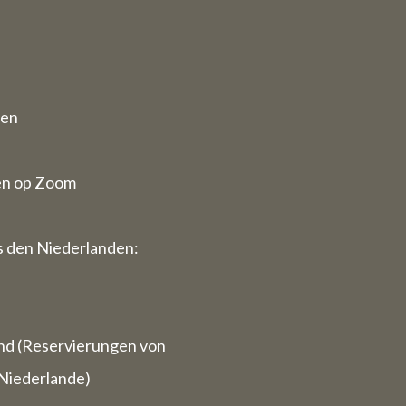
 11. August
erte
ten
en op Zoom
ir die
r buchen)
 den Niederlanden:
dann gerne
.
ben wir
ungen).
nd (Reservierungen von
Niederlande)