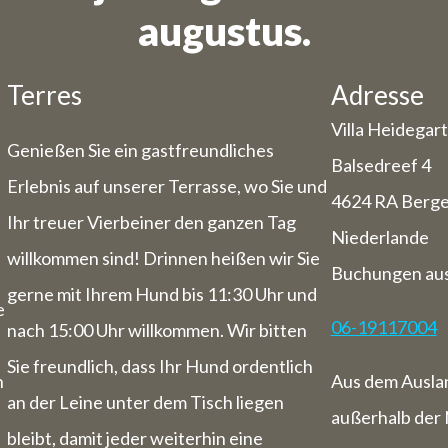
augustus.
en sind für den Zeitraum vom 27. Juli bis
nicht möglich.
Terres
Adresse
en der Ferienzeit haben wir einige geänd
Villa Heidegar
Öffnungszeiten/ Schließtage.
Genießen Sie ein gastfreundliches
n
Balsedreef 4
Erlebnis auf unserer Terrasse, wo Sie und
Tagungsort
4624 RA Berg
Ihr treuer Vierbeiner den ganzen Tag
och, 29. und Donnerstag, 30. Juli haben w
Niederlande
mie geschlossen (Sie können also Zimme
willkommen sind! Drinnen heißen wir Sie
Buchungen aus
31. Juli bis Sonntag, 1. August stehen wir 
gerne mit Ihrem Hund bis 11:30 Uhr und
e
wohl für Sie bereit von 9 Uhr bis 17:30 Uhr
06-19117004
nach 15:00 Uhr willkommen. Wir bitten
che vom 3. August bis zum 9. August ha
Sie freundlich, dass Ihr Hund ordentlich
tt geschlossen (also auch für Übernacht
n
Aus dem Ausla
an der Leine unter dem Tisch liegen
außerhalb der 
B&B:
bleibt, damit jeder weiterhin eine