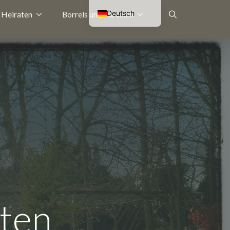
Deutsch
Heiraten
Borrels und Parteien
Nederlands
Suche
English (UK)
Français
nach:
hten