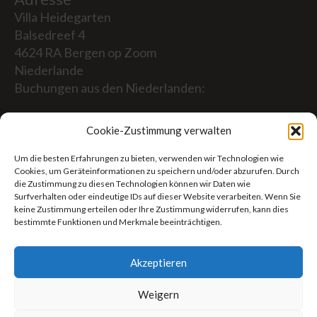
Villa Heidegarten
Balsedreef 4
4624 RA Bergen op Zoom
Niederlande
Buchungen aus den Niederlanden:
06-19117004
Cookie-Zustimmung verwalten
Aus dem Ausland (Reservierungen von außerhalb
Um die besten Erfahrungen zu bieten, verwenden wir Technologien wie
der Niederlande)
Cookies, um Geräteinformationen zu speichern und/oder abzurufen. Durch
die Zustimmung zu diesen Technologien können wir Daten wie
+31 (0)619117004
Surfverhalten oder eindeutige IDs auf dieser Website verarbeiten. Wenn Sie
keine Zustimmung erteilen oder Ihre Zustimmung widerrufen, kann dies
bestimmte Funktionen und Merkmale beeinträchtigen.
E-Mail:
welkom@villaheidetuin.nl
Akzeptieren
Weigern