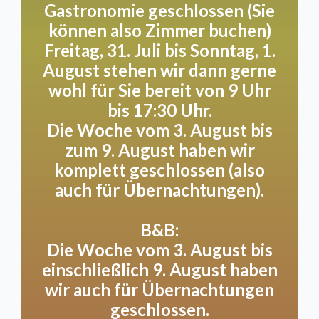
Gastronomie geschlossen (Sie
Wir denken gerne mit Ihnen mit für ein privates
können also Zimmer buchen)
Abendessen, eine Feier oder eine Hochzeit,
Freitag, 31. Juli bis Sonntag, 1.
maßgeschneidert und nach Ihren Wünschen.
Lassen Sie sich von den Möglichkeiten überraschen,
August stehen wir dann gerne
die wir in Absprache anbieten können!
wohl für Sie bereit von 9 Uhr
bis 17:30 Uhr.
Die Woche vom 3. August bis
zum 9. August haben wir
Terres
komplett geschlossen (also
auch für Übernachtungen).
Genießen Sie ein gastfreundliches Erlebnis auf
unserer Terrasse, wo Sie und Ihr treuer Vierbeiner
den ganzen Tag willkommen sind! Drinnen heißen
B&B:
wir Sie gerne mit Ihrem Hund bis 11:30 Uhr und nach
Die Woche vom 3. August bis
15:00 Uhr willkommen. Wir bitten Sie freundlich,
einschließlich 9. August haben
dass Ihr Hund ordentlich an der Leine unter dem
wir auch für Übernachtungen
Tisch liegen bleibt, damit jeder weiterhin eine
geschlossen.
entspannte Atmosphäre genießen kann.