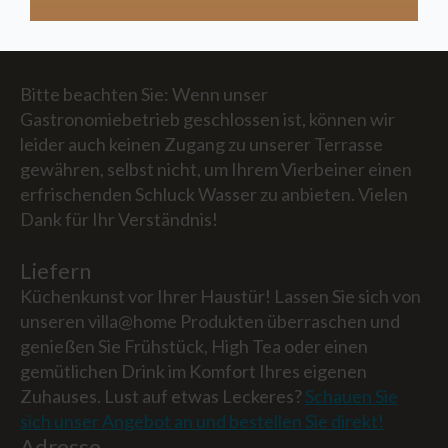
Natürlich sind auch Helfhunde den ganzen Tag über
drinnen willkommen.
Bitte beachten Sie: Wenn unser
Gastronomiebetrieb geschlossen ist, können wir
leider auch keinen Zugang zu unserer Terrasse
gewähren, selbst nicht, um Ihrem Vierbeiner einen
erfrischenden Schluck Wasser zu anbieten. Vielen
Dank für Ihr Verständnis!
Liefern
Küchenkunst vor Ihrer Haustür! Lassen Sie sich von
unseren villa@home Produkten überraschen und
genießen Sie Frühstück, High Tea oder einen
gemütlichen Drink im Komfort Ihres eigenen
Zuhauses. Lust auf etwas Leckeres?
Schauen Sie
sich unser Angebot an und bestellen Sie direkt!
Adresse